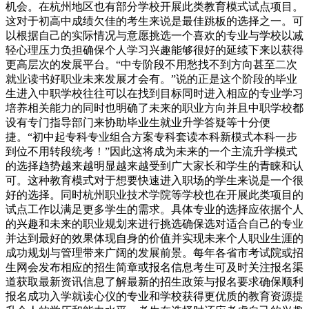
机会。在杭州地区也有部分学校开展此类教育模式试点项目。
这对于初高中成绩欠佳的考生来说是最佳跳板的选择之一。可
以根据自己的实际情况与意愿挑选一个喜欢的专业与学校以减
轻心理压力负担确保个人学习兴趣能够很好的延续下来以获得
更高层次的发展平台。“中专阶段不用愁找不到方向甚至二次
就业读书好职业未来发展才会有。”说的正是这个阶段的毕业
生进入中职学校往往可以在找到目标同时进入相应的专业学习
培养相关能力的同时也明确了未来的职业方向并且中职学校都
设有专门指导部门来协助毕业生就业升学答疑等十分便
捷。“初中起专科专业组合方案专科套读本科新模式本科一步
到位不用转段统考！”因此这将成为未来的一个主流升学模式
的选择趋势越来越明显越来越受到广大家长和学生的青睐和认
可。这种教育模式对于想要快速进入职场的学生来说是一个很
好的选择。同时杭州职业技术学院等学校也在开展此类项目的
试点工作以满足更多学生的需求。具体专业的选择应依据个人
的兴趣和未来的职业规划来进行挑选确保选对适合自己的专业
并达到最好的效果体现自身的价值并实现未来个人职业生涯的
成功规划与管理带来广阔的发展前景。每年各省市考试院或招
生网会发布相应的招生简章或报名信息考生可及时关注报名渠
道获取最新资讯信息了解最新的招生政策与报名要求确保顺利
报名成功入学就读心仪的专业和学校获得更优质的教育资源提