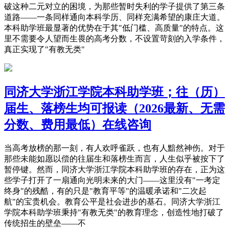
破这种二元对立的困境，为那些暂时失利的学子提供了第三条
道路——一条同样通向本科学历、同样充满希望的康庄大道。
本科助学班最显著的优势在于其"低门槛、高质量"的特点。这
里不需要令人望而生畏的高考分数，不设置苛刻的入学条件，
真正实现了"有教无类"
同济大学浙江学院本科助学班；往（历）
届生、落榜生均可报读（2026最新、无需
分数、费用最低）在线咨询
当高考放榜的那一刻，有人欢呼雀跃，也有人黯然神伤。对于
那些未能如愿以偿的往届生和落榜生而言，人生似乎被按下了
暂停键。然而，同济大学浙江学院本科助学班的存在，正为这
些学子打开了一扇通向光明未来的大门——这里没有"一考定
终身"的残酷，有的只是"教育平等"的温暖承诺和"二次起
航"的宝贵机会。教育公平是社会进步的基石。同济大学浙江
学院本科助学班秉持"有教无类"的教育理念，创造性地打破了
传统招生的壁垒——不