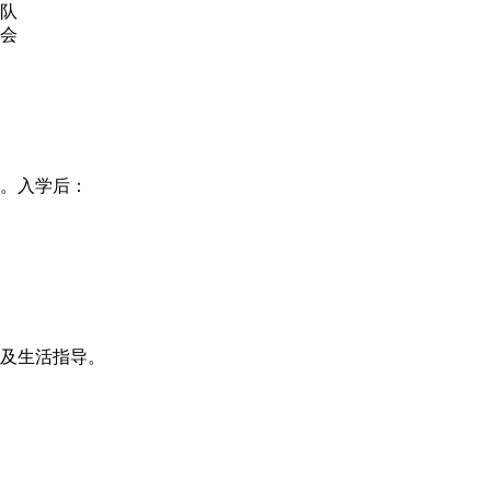
队
会
。入学后：
及生活指导。