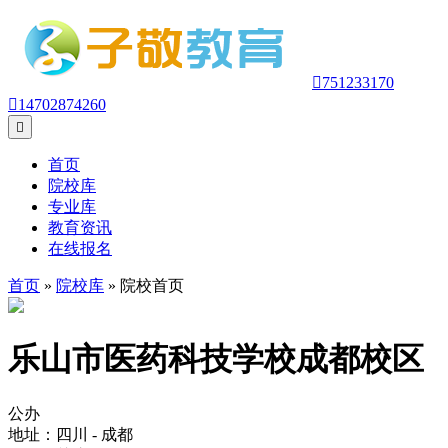

751233170

14702874260

首页
院校库
专业库
教育资讯
在线报名
首页
»
院校库
» 院校首页
乐山市医药科技学校成都校区
公办
地址：四川 - 成都